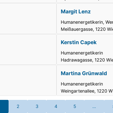
Margit Lenz
Humanenergetikerin, We
Meißauergasse, 1220 Wi
Kerstin Capek
Humanenergetikerin
Hadrawagasse, 1220 Wie
Martina Grünwald
Humanenergetikerin
Weingartenallee, 1220 W
1
2
3
4
5
…