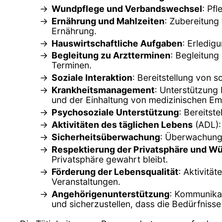
Wundpflege und Verbandswechsel
: Pf
Ernährung und Mahlzeiten
: Zubereitung
Ernährung.
Hauswirtschaftliche Aufgaben
: Erledig
Begleitung zu Arztterminen
: Begleitung
Terminen.
Soziale Interaktion
: Bereitstellung von 
Krankheitsmanagement
: Unterstützung
und der Einhaltung von medizinischen Em
Psychosoziale Unterstützung
: Bereitst
Aktivitäten des täglichen Lebens
(ADL):
Sicherheitsüberwachung
: Überwachung d
Respektierung der Privatsphäre und W
Privatsphäre gewahrt bleibt.
Förderung der Lebensqualität
: Aktivitä
Veranstaltungen.
Angehörigenunterstützung
: Kommunikat
und sicherzustellen, dass die Bedürfnisse