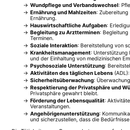
Wundpflege und Verbandswechsel
: Pf
Ernährung und Mahlzeiten
: Zubereitung
Ernährung.
Hauswirtschaftliche Aufgaben
: Erledig
Begleitung zu Arztterminen
: Begleitung
Terminen.
Soziale Interaktion
: Bereitstellung von 
Krankheitsmanagement
: Unterstützung
und der Einhaltung von medizinischen Em
Psychosoziale Unterstützung
: Bereitst
Aktivitäten des täglichen Lebens
(ADL):
Sicherheitsüberwachung
: Überwachung d
Respektierung der Privatsphäre und W
Privatsphäre gewahrt bleibt.
Förderung der Lebensqualität
: Aktivitä
Veranstaltungen.
Angehörigenunterstützung
: Kommunikat
und sicherzustellen, dass die Bedürfnisse