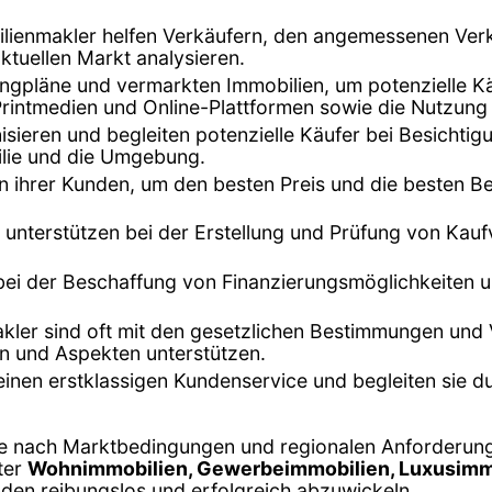
ilienmakler helfen Verkäufern, den angemessenen Verka
tuellen Markt analysieren.
tingpläne und vermarkten Immobilien, um potenzielle K
Printmedien und Online-Plattformen sowie die Nutzung
isieren und begleiten potenzielle Käufer bei Besichti
ilie und die Umgebung.
n ihrer Kunden, um den besten Preis und die besten B
 unterstützen bei der Erstellung und Prüfung von Kaufve
 bei der Beschaffung von Finanzierungsmöglichkeiten 
kler sind oft mit den gesetzlichen Bestimmungen und 
en und Aspekten unterstützen.
 einen erstklassigen Kundenservice und begleiten sie 
je nach Marktbedingungen und regionalen Anforderunge
ter
Wohnimmobilien, Gewerbeimmobilien, Luxusimmo
nden reibungslos und erfolgreich abzuwickeln.