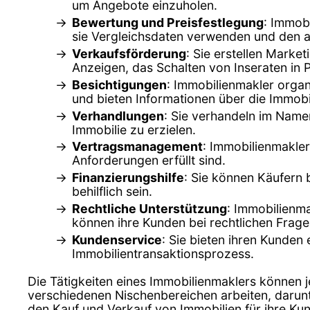
um Angebote einzuholen.
Bewertung und Preisfestlegung
: Immob
sie Vergleichsdaten verwenden und den ak
Verkaufsförderung
: Sie erstellen Marke
Anzeigen, das Schalten von Inseraten in 
Besichtigungen
: Immobilienmakler organ
und bieten Informationen über die Immob
Verhandlungen
: Sie verhandeln im Name
Immobilie zu erzielen.
Vertragsmanagement
: Immobilienmakler
Anforderungen erfüllt sind.
Finanzierungshilfe
: Sie können Käufern
behilflich sein.
Rechtliche Unterstützung
: Immobilienma
können ihre Kunden bei rechtlichen Frag
Kundenservice
: Sie bieten ihren Kunden
Immobilientransaktionsprozess.
Die Tätigkeiten eines Immobilienmaklers können 
verschiedenen Nischenbereichen arbeiten, darun
den Kauf und Verkauf von Immobilien für ihre Ku