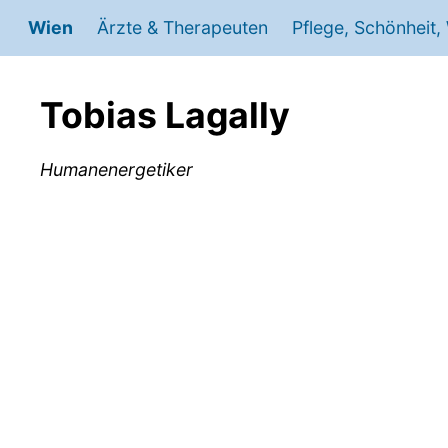
Wien
Ärzte & Therapeuten
Pflege, Schönheit,
Praktischer Arzt, Allgemeinmedizin
Astrologen
Baumeister
Unternehmensberatung
Autohändler für Neuwagen & Gebrauch
Lebens-Berater, Ernähru
Bauträger
Versicheru
Trockena
Tobias Lagally
Plastische, Ästhetische und Rekonstruie
Fitnessstudio, Fitnesstrainer, Fitness-Ce
Maler, Anstreicher
Vermögensberatung
Autovermietung, Autoverleih
Elektriker, Elekt
Wertpapierverm
Mietw
Humanenergetiker
Hals-, Nasen- und Ohrenarzt (HNO Arzt
Human-Energetiker
Gärtner, Gartengestaltung, Gartenpfleg
Beauftragte, Berater, Bereitsteller, Info
Motorrad Moped Händler
Mediator, Medi
Reifen Ha
Kinderarzt, Jugendarzt
Sauna, Dampfbad (Betreuer)
Sattler, Taschner, Lederwaren-Hersteller
Lungenarzt,
Solari
Neurologie / Psychiatrie / Psychotherap
Alarmanlagen, Videotechniker, Audiotec
Gesundheitspsychologie, klinische Psyc
Tischler, Kunsttischler & Holzbearbeitun
Hausbetreuer, Hausbesorger, Hausserv