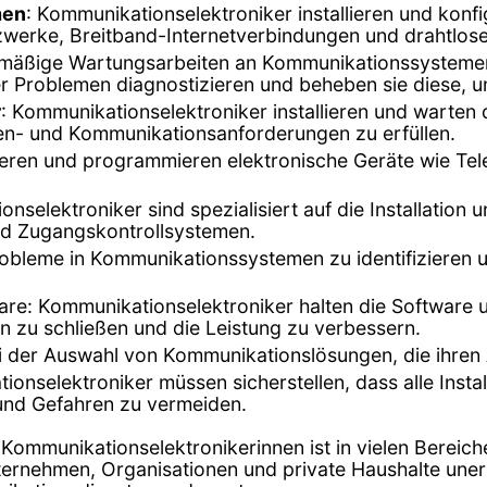
men
: Kommunikationselektroniker installieren und kon
zwerke, Breitband-Internetverbindungen und drahtlo
elmäßige Wartungsarbeiten an Kommunikationssystemen d
er Problemen diagnostizieren und beheben sie diese, u
r
: Kommunikationselektroniker installieren und warten 
en- und Kommunikationsanforderungen zu erfüllen.
rieren und programmieren elektronische Geräte wie Te
onselektroniker sind spezialisiert auf die Installatio
d Zugangskontrollsystemen.
 Probleme in Kommunikationssystemen zu identifizieren
ware: Kommunikationselektroniker halten die Softwar
 zu schließen und die Leistung zu verbessern.
ei der Auswahl von Kommunikationslösungen, die ihre
ionselektroniker müssen sicherstellen, dass alle Insta
und Gefahren zu vermeiden.
Kommunikationselektronikerinnen ist in vielen Bereic
rnehmen, Organisationen und private Haushalte unerläss