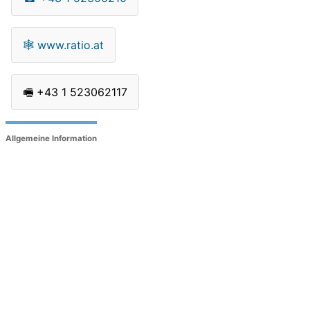
🕸
www.ratio.at
🖷
+43 1 523062117
Allgemeine Information