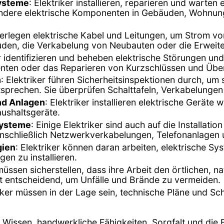
Systeme
: Elektriker installieren, reparieren und warten
dere elektrische Komponenten in Gebäuden, Wohnungen
verlegen elektrische Kabel und Leitungen, um Strom vo
den, die Verkabelung von Neubauten oder die Erweit
er identifizieren und beheben elektrische Störungen un
ten oder das Reparieren von Kurzschlüssen und Über
n
: Elektriker führen Sicherheitsinspektionen durch, um
sprechen. Sie überprüfen Schalttafeln, Verkabelungen
und Anlagen
: Elektriker installieren elektrische Geräte
ushaltsgeräte.
systeme
: Einige Elektriker sind auch auf die Installat
inschließlich Netzwerkverkabelungen, Telefonanlagen 
gien
: Elektriker können daran arbeiten, elektrische Sy
en zu installieren.
 müssen sicherstellen, dass ihre Arbeit den örtlichen, n
ist entscheidend, um Unfälle und Brände zu vermeiden.
riker müssen in der Lage sein, technische Pläne und S
es Wissen, handwerkliche Fähigkeiten, Sorgfalt und di