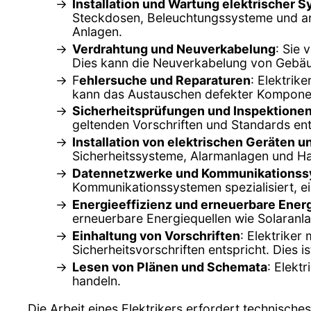
Installation und Wartung elektrischer 
Steckdosen, Beleuchtungssysteme und an
Anlagen.
Verdrahtung und Neuverkabelung
: Sie 
Dies kann die Neuverkabelung von Gebäu
F
ehlersuche und Reparaturen
: Elektrik
kann das Austauschen defekter Komponen
Sicherheitsprüfungen und Inspektione
geltenden Vorschriften und Standards ent
Installation von elektrischen Geräten 
Sicherheitssysteme, Alarmanlagen und Ha
Datennetzwerke und Kommunikations
Kommunikationssystemen spezialisiert, e
Energieeffizienz und erneuerbare Ener
erneuerbare Energiequellen wie Solaranlag
Einhaltung von Vorschriften
: Elektriker
Sicherheitsvorschriften entspricht. Dies 
Lesen von Plänen und Schemata
: Elekt
handeln.
Die Arbeit eines Elektrikers erfordert technisch