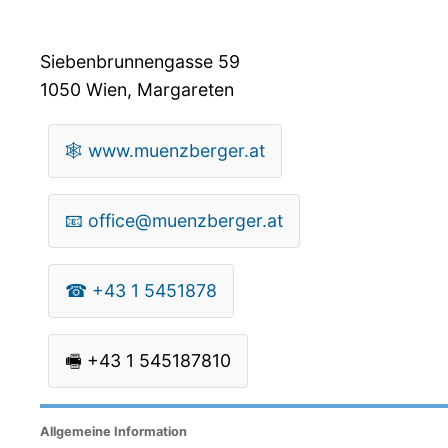
Siebenbrunnengasse 59
1050
Wien, Margareten
🕸
www.muenzberger.at
📧
office@muenzberger.at
☎
+43 1 5451878
🖷
+43 1 545187810
Allgemeine Information