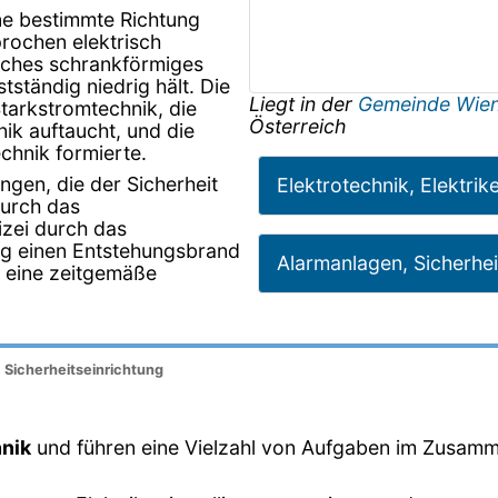
ine bestimmte Richtung
rochen elektrisch
isches schrankförmiges
tständig niedrig hält. Die
Liegt in der
Gemeinde Wie
Starkstromtechnik, die
Österreich
nik auftaucht, und die
chnik formierte.
ungen, die der Sicherheit
Elektrotechnik, Elektrik
durch das
izei durch das
tig einen Entstehungsbrand
Alarmanlagen, Sicherhei
t eine zeitgemäße
, Sicherheitseinrichtung
hnik
und führen eine Vielzahl von Aufgaben im Zusamm