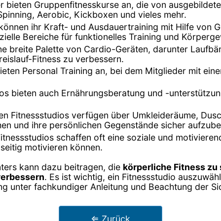
ter bieten Gruppenfitnesskurse an, die von ausgebildet
 Spinning, Aerobic, Kickboxen und vieles mehr.
r können ihr Kraft- und Ausdauertraining mit Hilfe vo
ezielle Bereiche für funktionelles Training und Körper
ine breite Palette von Cardio-Geräten, darunter Laufbä
eislauf-Fitness zu verbessern.
 bieten Personal Training an, bei dem Mitglieder mit e
dios bieten auch Ernährungsberatung und -unterstützu
ten Fitnessstudios verfügen über Umkleideräume, Dusch
hen und ihre persönlichen Gegenstände sicher aufzub
Fitnessstudios schaffen oft eine soziale und motivier
itig motivieren können.
nters kann dazu beitragen, die
körperliche Fitness zu
verbessern
. Es ist wichtig, ein Fitnessstudio auszuwä
ning unter fachkundiger Anleitung und Beachtung der Si
⇐ Zurück