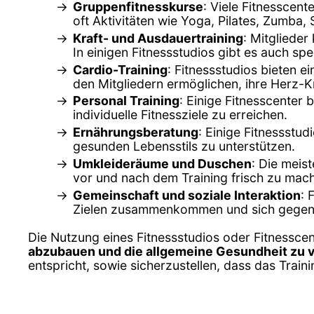
Gruppenfitnesskurse
: Viele Fitnesscen
oft Aktivitäten wie Yoga, Pilates, Zumba,
Kraft- und Ausdauertraining
: Mitgliede
In einigen Fitnessstudios gibt es auch sp
Cardio-Training
: Fitnessstudios bieten e
den Mitgliedern ermöglichen, ihre Herz-Kr
Personal Training
: Einige Fitnesscenter
individuelle Fitnessziele zu erreichen.
Ernährungsberatung
: Einige Fitnessstu
gesunden Lebensstils zu unterstützen.
Umkleideräume und Duschen
: Die meis
vor und nach dem Training frisch zu mac
Gemeinschaft und soziale Interaktion
: 
Zielen zusammenkommen und sich gegense
Die Nutzung eines Fitnessstudios oder Fitnessce
abzubauen und die allgemeine Gesundheit zu 
entspricht, sowie sicherzustellen, dass das Trai