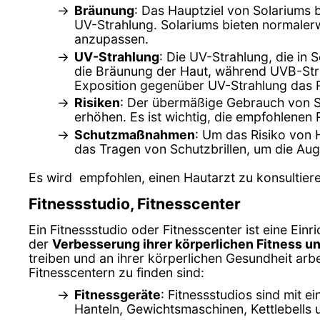
Bräunung
: Das Hauptziel von Solariums 
UV-Strahlung. Solariums bieten normaler
anzupassen.
UV-Strahlung
: Die UV-Strahlung, die in
die Bräunung der Haut, während UVB-Stra
Exposition gegenüber UV-Strahlung das 
Risiken
: Der übermäßige Gebrauch von So
erhöhen. Es ist wichtig, die empfohlenen
Schutzmaßnahmen
: Um das Risiko von 
das Tragen von Schutzbrillen, um die Au
Es wird empfohlen, einen Hautarzt zu konsultier
Fitnessstudio, Fitnesscenter
Ein Fitnessstudio oder Fitnesscenter ist eine Ein
der
Verbesserung ihrer körperlichen Fitness u
treiben und an ihrer körperlichen Gesundheit arb
Fitnesscentern zu finden sind:
Fitnessgeräte
: Fitnessstudios sind mit 
Hanteln, Gewichtsmaschinen, Kettlebells 