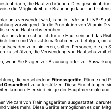
besteht darin, die Haut zu bräunen. Dies geschieht dur
weise die Möglichkeit, die Bräunungsdauer und -inten
 Solariums verwendet wird, kann in UVA- und UVB-Strah
hlung vorwiegend für die Produktion von Vitamin D ve
Risiko von Hautkrebs erhöhen.
lariums kann schädlich für die Haut sein und das Ris
 Richtlinien und Vorsichtsmaßnahmen zu befolgen, um d
Hautschäden zu minimieren, sollten Personen, die ein
gen zu schützen, die Verwendung von Hautschutzmittel
en, wenn Sie Fragen zur Bräunung oder zur Auswirkun
richtung, die verschiedene
Fitnessgeräte
, Räume und P
nd Gesundheit
zu unterstützen. Diese Einrichtungen s
eiten können. Hier sind einige der Hauptmerkmale und 
einer Vielzahl von Trainingsgeräten ausgestattet, daru
und vieles mehr. Diese Geräte ermöglichen es den Mitg