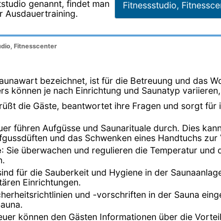
tstudio genannt, findet man
Fitnessstudio, Fitnessce
r Ausdauertraining.
dio, Fitnesscenter
aunawart bezeichnet, ist für die Betreuung und das W
rs können je nach Einrichtung und Saunatyp variieren,
rüßt die Gäste, beantwortet ihre Fragen und sorgt für 
uer führen Aufgüsse und Saunarituale durch. Dies kan
 Aufgussdüften und das Schwenken eines Handtuchs zu
e
: Sie überwachen und regulieren die Temperatur und di
n.
ind für die Sauberkeit und Hygiene in der Saunaanlage
tären Einrichtungen.
Sicherheitsrichtlinien und -vorschriften in der Sauna e
Sauna.
euer können den Gästen Informationen über die Vort