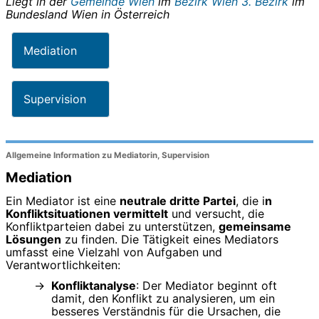
Liegt in der
Gemeinde Wien
im
Bezirk Wien 3. Bezirk
im
Bundesland
Wien
in
Österreich
Mediation
Supervision
Allgemeine Information zu Mediatorin, Supervision
Mediation
Ein Mediator ist eine
neutrale dritte Partei
, die i
n
Konfliktsituationen vermittelt
und versucht, die
Konfliktparteien dabei zu unterstützen,
gemeinsame
Lösungen
zu finden. Die Tätigkeit eines Mediators
umfasst eine Vielzahl von Aufgaben und
Verantwortlichkeiten:
Konfliktanalyse
: Der Mediator beginnt oft
damit, den Konflikt zu analysieren, um ein
besseres Verständnis für die Ursachen, die