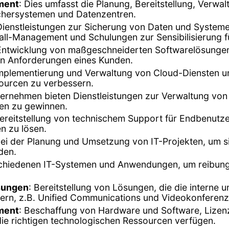
ment
: Dies umfasst die Planung, Bereitstellung, Verwa
ichersystemen und Datenzentren.
en Dienstleistungen zur Sicherung von Daten und Syst
all-Management und Schulungen zur Sensibilisierung f
 Entwicklung von maßgeschneiderten Softwarelösunge
n Anforderungen eines Kunden.
Implementierung und Verwaltung von Cloud-Diensten u
ssourcen zu verbessern.
ternehmen bieten Dienstleistungen zur Verwaltung vo
en zu gewinnen.
Bereitstellung von technischem Support für Endbenu
n zu lösen.
ei der Planung und Umsetzung von IT-Projekten, um sic
den.
rschiedenen IT-Systemen und Anwendungen, um reibungs
sungen
: Bereitstellung von Lösungen, die die interne
rn, z.B. Unified Communications und Videokonferen
ment
: Beschaffung von Hardware und Software, Liz
die richtigen technologischen Ressourcen verfügen.