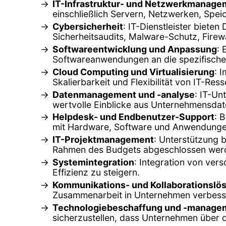
IT-Infrastruktur- und Netzwerkmanage
einschließlich Servern, Netzwerken, Spe
Cybersicherheit
: IT-Dienstleister biet
Sicherheitsaudits, Malware-Schutz, Firew
Softwareentwicklung und Anpassung
:
Softwareanwendungen an die spezifische
Cloud Computing und Virtualisierung
: 
Skalierbarkeit und Flexibilität von IT-Re
Datenmanagement und -analyse
: IT-Un
wertvolle Einblicke aus Unternehmensdat
Helpdesk- und Endbenutzer-Support
: 
mit Hardware, Software und Anwendunge
IT-Projektmanagement
: Unterstützung b
Rahmen des Budgets abgeschlossen wer
Systemintegration
: Integration von ve
Effizienz zu steigern.
Kommunikations- und Kollaborationslö
Zusammenarbeit in Unternehmen verbesse
Technologiebeschaffung und -manage
sicherzustellen, dass Unternehmen über 