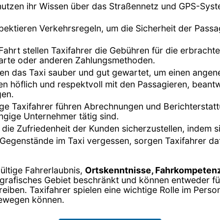
 nutzen ihr Wissen über das Straßennetz und GPS-Syst
espektieren Verkehrsregeln, um die Sicherheit der Pass
Fahrt stellen Taxifahrer die Gebühren für die erbrach
tkarte oder anderen Zahlungsmethoden.
lten das Taxi sauber und gut gewartet, um einen ange
en höflich und respektvoll mit den Passagieren, bea
gen.
nige Taxifahrer führen Abrechnungen und Berichterstat
ngige Unternehmer tätig sind.
 die Zufriedenheit der Kunden sicherzustellen, indem s
Gegenstände im Taxi vergessen, sorgen Taxifahrer da
gültige Fahrerlaubnis,
Ortskenntnisse, Fahrkompetenz
eografisches Gebiet beschränkt und können entweder f
iben. Taxifahrer spielen eine wichtige Rolle im Perso
bewegen können.