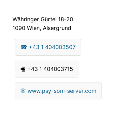
Währinger Gürtel 18-20
1090
Wien, Alsergrund
☎
+43 1 404003507
🖷
+43 1 404003715
🕸
www.psy-som-server.com