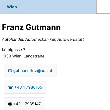
Wien
Franz Gutmann
Autohandel, Automechaniker, Autowerkstatt
Kölblgasse 7
1030
Wien, Landstraße
📧
gutmann-kfz@aon.at
☎
+43 1 7986165
🖷
+43 1 7985147