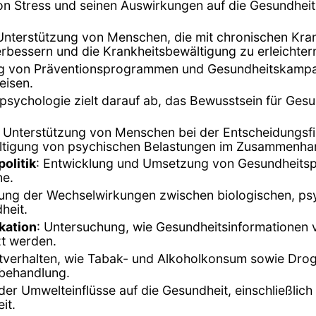
on Stress und seinen Auswirkungen auf die Gesundheit
 Unterstützung von Menschen, die mit chronischen Kra
erbessern und die Krankheitsbewältigung zu erleichter
ng von Präventionsprogrammen und Gesundheitskampa
eisen.
spsychologie zielt darauf ab, das Bewusstsein für Ges
: Unterstützung von Menschen bei der Entscheidungsf
ltigung von psychischen Belastungen im Zusammenha
olitik
: Entwicklung und Umsetzung von Gesundheitspol
ne.
gung der Wechselwirkungen zwischen biologischen, ps
heit.
kation
: Untersuchung, wie Gesundheitsinformationen v
t werden.
tverhalten, wie Tabak- und Alkoholkonsum sowie Dro
-behandlung.
der Umwelteinflüsse auf die Gesundheit, einschließl
it.