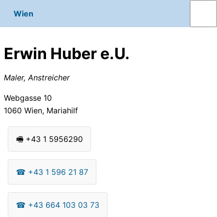
Wien
Erwin Huber e.U.
Maler, Anstreicher
Webgasse 10
1060
Wien, Mariahilf
🖷
+43 1 5956290
☎
+43 1 596 21 87
☎
+43 664 103 03 73