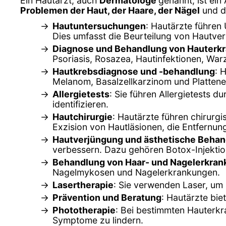
Ein Hautarzt, auch
Dermatologe
genannt, ist ein
Problemen der Haut, der Haare, der Nägel
und de
Hautuntersuchungen
: Hautärzte führe
Dies umfasst die Beurteilung von Hautve
Diagnose und Behandlung von Hauterk
Psoriasis, Rosazea, Hautinfektionen, Wa
Hautkrebsdiagnose und -behandlung
: 
Melanom, Basalzellkarzinom und Plattene
Allergietests
: Sie führen Allergietests 
identifizieren.
Hautchirurgie
: Hautärzte führen chirurg
Exzision von Hautläsionen, die Entfern
Hautverjüngung und ästhetische Beha
verbessern. Dazu gehören Botox-Injektion
Behandlung von Haar- und Nagelerkra
Nagelmykosen und Nagelerkrankungen.
Lasertherapie
: Sie verwenden Laser, um
Prävention und Beratung
: Hautärzte bi
Phototherapie
: Bei bestimmten Hauterkra
Symptome zu lindern.