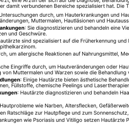
 Arzt, eine Ärztin der sich auf die Diagnose, Behandl
r damit verbundenen Bereiche spezialisiert hat. Die T
n Untersuchungen durch, um Hauterkrankungen und Hau
ränderungen, Muttermalen, Hautläsionen und Hautauss
rankungen
: Sie diagnostizieren und behandeln eine V
rzen und Geschwüre.
Hautärzte sind spezialisiert auf die Früherkennung und
pithelkarzinom.
durch, um allergische Reaktionen auf Nahrungsmittel, 
ische Eingriffe durch, um Hautveränderungen oder Ha
ung von Muttermalen und Warzen sowie die Behandlung
ndlungen
: Einige Hautärzte bieten ästhetische Behand
en, Füllstoffe, chemische Peelings und Lasertherapie
nkungen
: Hautärzte diagnostizieren und behandeln Ha
 Hautprobleme wie Narben, Altersflecken, Gefäßerwei
eten Ratschläge zur Hautpflege und zum Sonnenschutz,
nkungen wie Psoriasis und Vitiligo setzen Hautärzte P