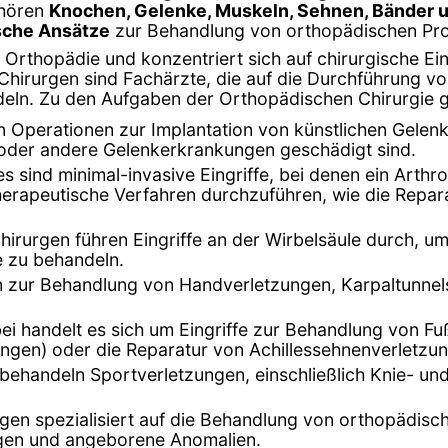
ehören
Knochen, Gelenke, Muskeln, Sehnen, Bänder 
ische Ansätze
zur Behandlung von orthopädischen Pr
er Orthopädie und konzentriert sich auf chirurgische E
irurgen sind Fachärzte, die auf die Durchführung von
eln. Zu den Aufgaben der Orthopädischen Chirurgie 
n Operationen zur Implantation von künstlichen Gelen
 oder andere Gelenkerkrankungen geschädigt sind.
ies sind minimal-invasive Eingriffe, bei denen ein Arth
therapeutische Verfahren durchzuführen, wie die Repa
hirurgen führen Eingriffe an der Wirbelsäule durch, 
e zu behandeln.
en zur Behandlung von Handverletzungen, Karpaltunn
bei handelt es sich um Eingriffe zur Behandlung von 
lungen) oder die Reparatur von Achillessehnenverletzu
behandeln Sportverletzungen, einschließlich Knie- und
gen spezialisiert auf die Behandlung von orthopädis
gen und angeborene Anomalien.