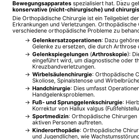
Bewegungsapparates
spezialisiert hat. Dazu g
konservative (nicht-chirurgische) und chirurg
Die Orthopädische Chirurgie ist ein Teilgebiet d
Erkrankungen und Verletzungen. Orthopädische Ch
verschiedene orthopädische Probleme zu behand
Gelenkersatzoperationen
: Dazu gehöre
Gelenke zu ersetzen, die durch Arthrose
Gelenkspiegelungen
(
Arthroskopie
): D
eingeführt wird, um diagnostische oder 
Kreuzbandverletzungen.
Wirbelsäulenchirurgie
: Orthopädische C
Skoliose, Spinalstenose und Wirbelbrüch
Handchirurgie
: Dies umfasst Operation
Handgelenksproblemen.
Fuß- und Sprunggelenkschirurgie
: Hier
Korrektur von Hallux valgus (Fußfehlstel
Sportmedizin
: Orthopädische Chirurgen 
aktiven Personen auftreten.
Kinderorthopädie
: Orthopädische Chirur
und Jugendlichen, wie Wachstumsstörun