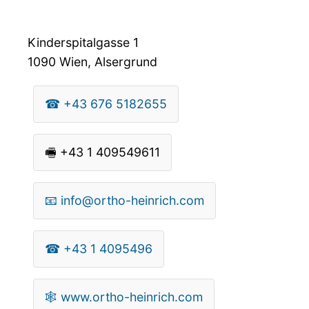
Kinderspitalgasse 1
1090
Wien, Alsergrund
☎
+43 676 5182655
🖷
+43 1 409549611
📧
info@ortho-heinrich.com
☎
+43 1 4095496
🕸
www.ortho-heinrich.com