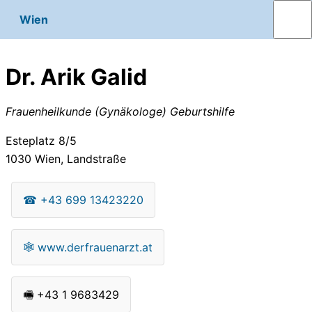
Wien
Dr. Arik Galid
Frauenheilkunde (Gynäkologe) Geburtshilfe
Esteplatz 8/5
1030
Wien, Landstraße
☎
+43 699 13423220
🕸
www.derfrauenarzt.at
🖷
+43 1 9683429