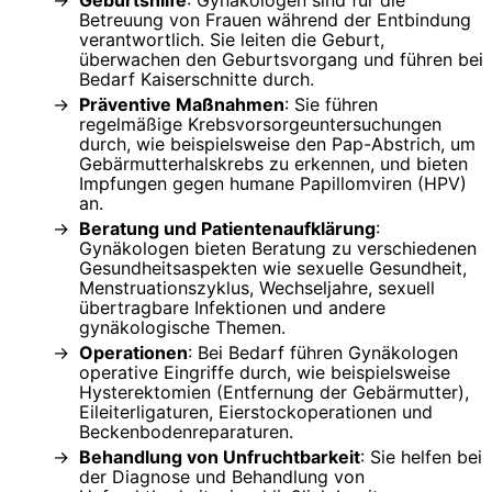
Geburtshilfe
: Gynäkologen sind für die
Betreuung von Frauen während der Entbindung
verantwortlich. Sie leiten die Geburt,
überwachen den Geburtsvorgang und führen bei
Bedarf Kaiserschnitte durch.
Präventive Maßnahmen
: Sie führen
regelmäßige Krebsvorsorgeuntersuchungen
durch, wie beispielsweise den Pap-Abstrich, um
Gebärmutterhalskrebs zu erkennen, und bieten
Impfungen gegen humane Papillomviren (HPV)
an.
Beratung und Patientenaufklärung
:
Gynäkologen bieten Beratung zu verschiedenen
Gesundheitsaspekten wie sexuelle Gesundheit,
Menstruationszyklus, Wechseljahre, sexuell
übertragbare Infektionen und andere
gynäkologische Themen.
Operationen
: Bei Bedarf führen Gynäkologen
operative Eingriffe durch, wie beispielsweise
Hysterektomien (Entfernung der Gebärmutter),
Eileiterligaturen, Eierstockoperationen und
Beckenbodenreparaturen.
Behandlung von Unfruchtbarkeit
: Sie helfen bei
der Diagnose und Behandlung von