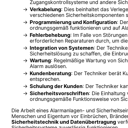
Zugangskontrollsysteme und andere Sich
Verkabelung
: Dies beinhaltet das Verle
verschiedenen Sicherheitskomponenten si
Programmierung und Konfiguration
: De
ordnungsgemäß funktionieren und auf Ala
Fehlerbehebung
: Im Falle von Störungen
erforderlichen Reparaturen durch, um di
Integration von Systemen
: Der Technik
Sicherheitslösung zu schaffen, die Einb
Wartung
: Regelmäßige Wartung von Siche
Alarm auslösen.
Kundenberatung
: Der Techniker berät K
entsprechen.
Schulung der Kunden
: Der Techniker ka
Sicherheitsvorschriften
: Die Einhaltung
ordnungsgemäße Funktionsweise von Sich
Die Arbeit eines Alarmanlagen- und Sicherheitse
Menschen und Eigentum vor Einbrüchen, Bränden
Sicherheitstechnik und Datenübertragung
verfü
Sicherheitssysteme zuverlässig funktionieren.