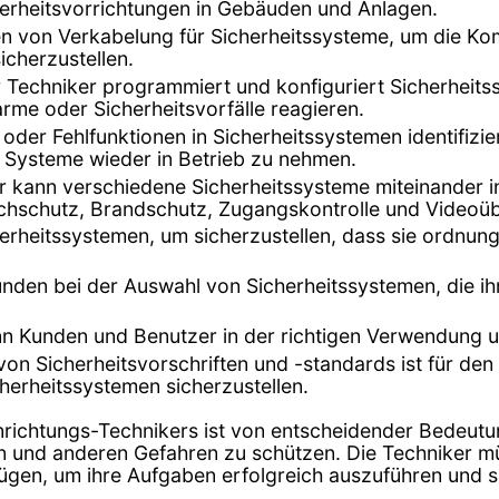
erheitsvorrichtungen in Gebäuden und Anlagen.
gen von Verkabelung für Sicherheitssysteme, um die K
cherzustellen.
r Techniker programmiert und konfiguriert Sicherheitss
rme oder Sicherheitsvorfälle reagieren.
 oder Fehlfunktionen in Sicherheitssystemen identifizi
e Systeme wieder in Betrieb zu nehmen.
er kann verschiedene Sicherheitssysteme miteinander 
ruchschutz, Brandschutz, Zugangskontrolle und Video
rheitssystemen, um sicherzustellen, dass sie ordnung
unden bei der Auswahl von Sicherheitssystemen, die 
nn Kunden und Benutzer in der richtigen Verwendung 
 von Sicherheitsvorschriften und -standards ist für d
erheitssystemen sicherzustellen.
inrichtungs-Technikers ist von entscheidender Bedeutu
 und anderen Gefahren zu schützen. Die Techniker 
gen, um ihre Aufgaben erfolgreich auszuführen und sic