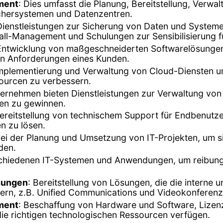
ment
: Dies umfasst die Planung, Bereitstellung, Verwa
ichersystemen und Datenzentren.
en Dienstleistungen zur Sicherung von Daten und Syst
all-Management und Schulungen zur Sensibilisierung f
 Entwicklung von maßgeschneiderten Softwarelösunge
n Anforderungen eines Kunden.
Implementierung und Verwaltung von Cloud-Diensten u
ssourcen zu verbessern.
ternehmen bieten Dienstleistungen zur Verwaltung vo
en zu gewinnen.
Bereitstellung von technischem Support für Endbenu
n zu lösen.
ei der Planung und Umsetzung von IT-Projekten, um sic
den.
rschiedenen IT-Systemen und Anwendungen, um reibungs
sungen
: Bereitstellung von Lösungen, die die interne
rn, z.B. Unified Communications und Videokonferen
ment
: Beschaffung von Hardware und Software, Liz
die richtigen technologischen Ressourcen verfügen.