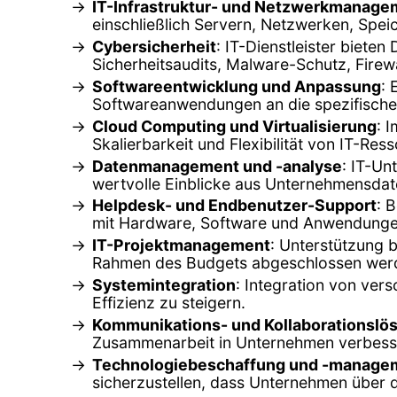
IT-Infrastruktur- und Netzwerkmanage
einschließlich Servern, Netzwerken, Spe
Cybersicherheit
: IT-Dienstleister biet
Sicherheitsaudits, Malware-Schutz, Firew
Softwareentwicklung und Anpassung
:
Softwareanwendungen an die spezifische
Cloud Computing und Virtualisierung
: 
Skalierbarkeit und Flexibilität von IT-Re
Datenmanagement und -analyse
: IT-Un
wertvolle Einblicke aus Unternehmensdat
Helpdesk- und Endbenutzer-Support
: 
mit Hardware, Software und Anwendunge
IT-Projektmanagement
: Unterstützung b
Rahmen des Budgets abgeschlossen wer
Systemintegration
: Integration von ve
Effizienz zu steigern.
Kommunikations- und Kollaborationslö
Zusammenarbeit in Unternehmen verbesse
Technologiebeschaffung und -manage
sicherzustellen, dass Unternehmen über 