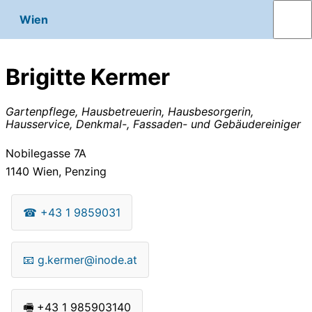
Wien
Brigitte Kermer
Gartenpflege, Hausbetreuerin, Hausbesorgerin,
Hausservice, Denkmal-, Fassaden- und Gebäudereiniger
Nobilegasse 7A
1140
Wien, Penzing
☎
+43 1 9859031
📧
g.kermer@inode.at
🖷
+43 1 985903140